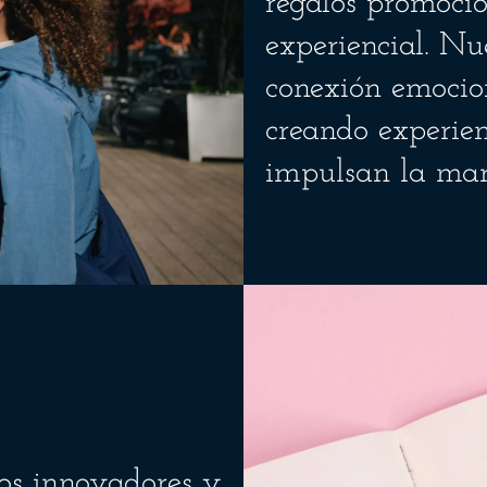
regalos promoci
experiencial. Nu
conexión emocion
creando experie
impulsan la marc
os innovadores y