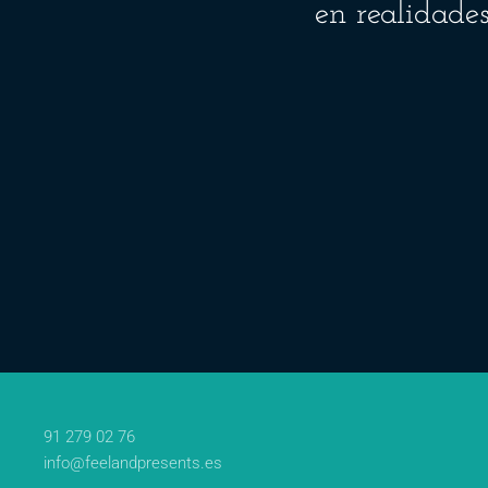
en realidade
91 279 02 76
info@feelandpresents.es